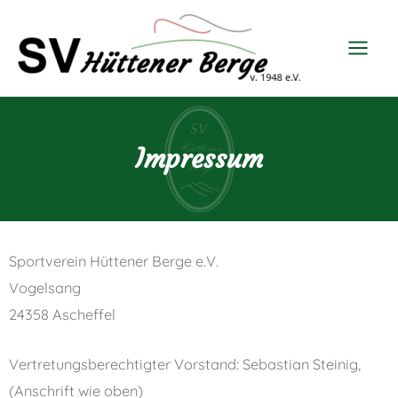
Impressum
Sportverein Hüttener Berge e.V.
Vogelsang
24358 Ascheffel
Vertretungsberechtigter Vorstand: Sebastian Steinig,
(Anschrift wie oben)